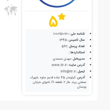
5
شناسه ملی :
10102510120
سال تاسیس :
1345
تعداد پرسنل :
562
استانداردها :
مدیرعامل :
مهدی محمدی
آدرس سایت :
www.itr.ir
ایمیل :
info@itr.ir
آدرس :
کیلومتر 45 جاده قدیم ساوه ،شهرک
صنعتی پرند ،فاز 2 ،قطعه F1 ،انتهای خیابان
بوستان