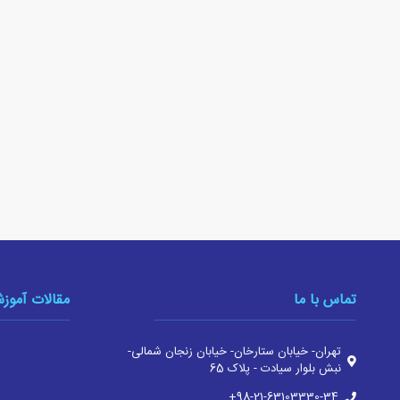
تماس با ما
مقالات آموز
تهران- خیابان ستارخان- خیابان زنجان شمالی-
نبش بلوار سیادت - پلاک 65
‎+98-21-63103330-34