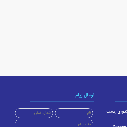
ارسال پیام
ناوری ریاست
 موسسات