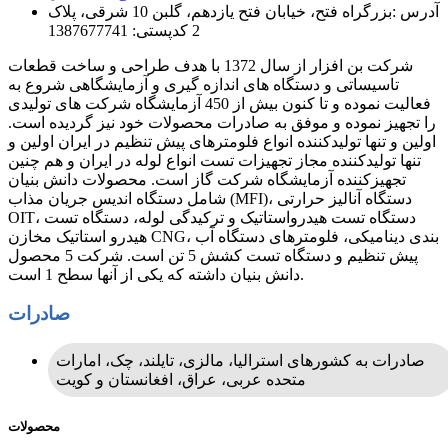
آدرس :
بزرگراه فتح، خیابان فتح یازدهم، گلبن 10 شرقی، پلاک
2 کدپستی: 1387677741
شركت بن افزار از سال 1372 با هدف طراحی و ساخت قطعات
تاسيساتی و دستگاه های اندازه گيری و آزمايشگاهی شروع به
فعاليت نموده و تا كنون بيش از 450 آزمايشگاه شركت های توليدی
را تجهيز نموده و موفق به صادرات محصولات خود نیز گردیده است.
اولین و تنها تولیدکننده انواع فلومترهای پیش تنظیم در ایران اولین و
تنها تولیدکننده مجاز تجهیزات تست انواع لوله در ایران و هم چنین
تجهیزکننده آزمایشگاه شرکت گاز است. محصولات دانش بنیان
شامل دستگاه اندیس جریان مذاب (MFI)، دستگاه آنالیز حرارتی
OIT، دستگاه تست هیدرواستاتیک و ترکیدگی لوله، دستگاه تست
هیدرو استاتیک مخازن CNG، دستگاه آب ‎بندی دینامیکی، فلومترهای
پیش تنظیم و دستگاه تست کشش 5 تن است. شرکت 5 محصول
دانش بنیان داشته که یکی از آنها سطح 1 است.
صادرات
صادرات به کشورهای استرالیا، مالزی، تایلند، چک، امارات
متحده عربی، عراق، افغانستان و کویت
محصولات