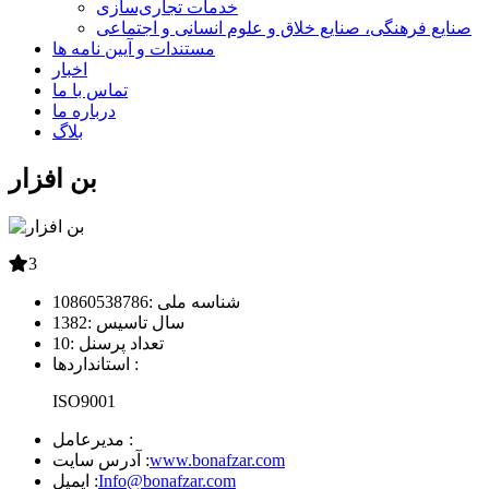
خدمات تجاری‌سازی
صنایع فرهنگی، صنایع خلاق و علوم انسانی و اجتماعی
مستندات و آیین نامه ها
اخبار
تماس با ما
درباره ما
بلاگ
بن افزار
3
شناسه ملی :
10860538786
سال تاسیس :
1382
تعداد پرسنل :
10
استانداردها :
ISO9001
مدیرعامل :
www.bonafzar.com
آدرس سایت :
Info@bonafzar.com
ایمیل :