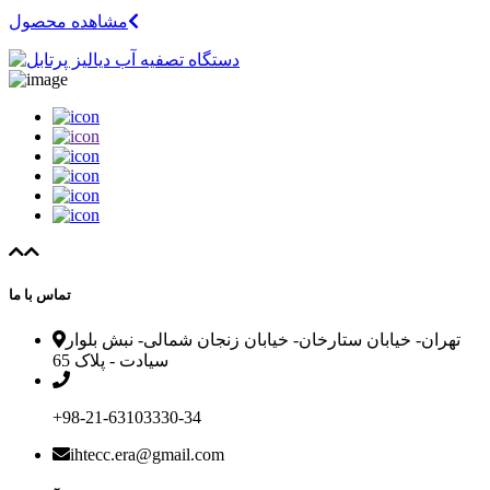
مشاهده محصول
تماس با ما
تهران- خیابان ستارخان- خیابان زنجان شمالی- نبش بلوار
سیادت - پلاک 65
‎+98-21-63103330-34
ihtecc.era@gmail.com