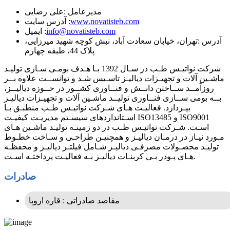
مدیرعامل :
علی رضایی
www.novatisteb.com
آدرس سایت :
info@novatisteb.com
ایمیل :
آدرس :
تهران، خیابان سعادت آباد، نبش کوچه شهید میرزایی،
پلاک 44، طبقه چهارم
شرکت نواتیـس طـب در سـال 1392 بـا هـدف بومـی سـازی تولیـد
ماشـین آلات و تجهیـزات دیالیـز تاسـیس شـد و توانســت علاوه بــر
روزآمــد ســاختن دانــش و فنــاوری کشــور در حــوزه دیالیــز،
بــه بومی ســازی فنــاوری تولیــد ماشـین آلات و تجهیـزات دیالیـز
بپـردازد. فعالیـت هـای شـرکت نواتیـس طـب منطبـق بـا
اسـتانداردهای سیسـتم مدیریـت کیفیـت ISO13485 و ISO9001
اسـت. شـرکت نواتیـس طـب در دو زمینـه تولیـد ماشـین هـای
مـورد نیـاز در درمـان دیالیـز و همچنیـن طراحـی و سـاخت خطـوط
تولیـد محصـولات مصرفـی دیالیـز شـامل فیلتـر دیالیـز و محفظـه
هـای پـودر بـی کربنـات دیالیـز بـه فعالیـت پرداختـه اسـت.
صادرات
مقاصد صادراتی : قاره اروپا