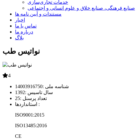
خدمات تجاری‌سازی
صنایع فرهنگی، صنایع خلاق و علوم انسانی و اجتماعی
مستندات و آیین نامه ها
اخبار
تماس با ما
درباره ما
بلاگ
نواتیس طب
4
شناسه ملی :
14003916750
سال تاسیس :
1392
تعداد پرسنل :
25
استانداردها :
ISO9001:2015
ISO13485:2016
CE