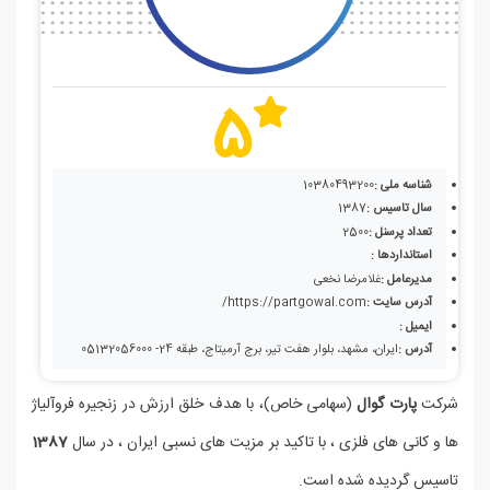
5
شناسه ملی :
10380493200
سال تاسیس :
1387
تعداد پرسنل :
2500
استانداردها :
مدیرعامل :
غلامرضا نخعی
آدرس سایت :
https://partgowal.com/
ایمیل :
آدرس :
ایران، مشهد، بلوار هفت تیر، برج آرمیتاج، طبقه 24- 05132056000
شرکت
پارت گوال
(سهامی خاص)، با هدف خلق ارزش در زنجیره فروآلیاژ
ها و کانی های فلزی ، با تاکید بر مزیت های نسبی ایران ، در سال
1387
تاسیس گردیده شده است.