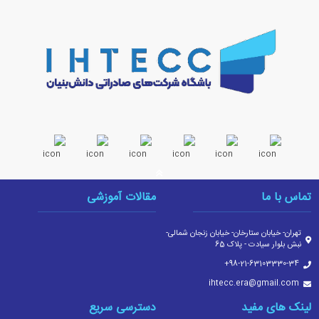
تماس با ما
مقالات آموزشی
تهران- خیابان ستارخان- خیابان زنجان شمالی-
نبش بلوار سیادت - پلاک 65
‎+98-21-63103330-34
ihtecc.era@gmail.com
لینک های مفید
دسترسی سریع