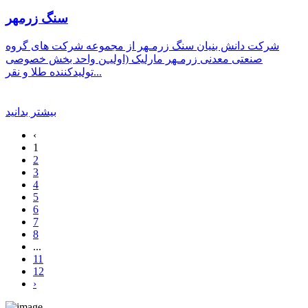
سنگ زرمهر
شرکت دانش بنیان سنگ زرمـهر از مجموعه شرکت های گروه
صنعتی معدنی زرمـهر مارليک (اوليـن واحد بخش خصوصی
توليدکننده طلا و نقر...
بیشتر بدانید
‹
1
2
3
4
5
6
7
8
...
11
12
›