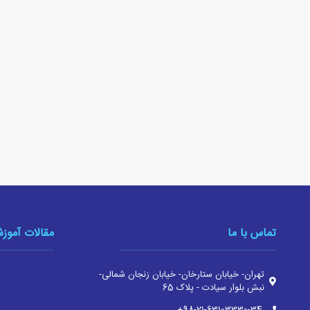
تماس با ما
مقالات آموز
تهران- خیابان ستارخان- خیابان زنجان شمالی-
نبش بلوار سیادت - پلاک 65
‎+98-21-63103330-34