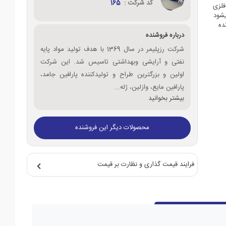
کد شرکت :
165
 زنگ‎زدگی قطعات فلزی
می‎شوند. با تنظیم HLB سدیم پترولیوم سولفونات محصولی به نام رز میکس تولید می‎شود
غن‎های حل شونده
درباره فروشنده
شرکت رزپلیمر در سال 1369 با هدف تولید مواد پایه
نفتی و آرایشی وبهداشتی تاسیس شد. این شرکت
اولین و بزرگترین طراح و تولیدکننده پارافین جامد،
پارافین مایع، وازلین، ژله...
بیشتر بخوانید
محصولات دیگر این فروشنده
فرایند قیمت گذاری و نظارت بر قیمت