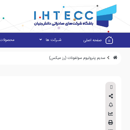
شـرکت ها
محصولات
صفحه اصلی
سدیم پترولیوم سولفونات (رز میکس)