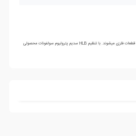
سولفونات ها مواد ویژه ای هستند که به عنوان عامل فعال سطحی شناخته می شوند و موجب کاهش انبساط سطحی و کشش بین دو سطح و جلوگیری از زنگ‎زدگی قطعات فلزی می‎شوند. با تنظیم HLB سدیم پترولیوم سولفونات محصولی