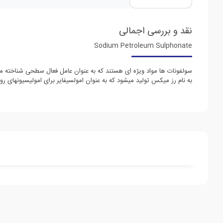
نقد و بررسی اجمالی
Sodium Petroleum Sulphonate
به نام رز میکس تولید می‎شود که به عنوان امولسیفایر برای امولیسیونهای روغن در آب جهت تولید روغن‎های حل شونده استفاده می‎شوند.