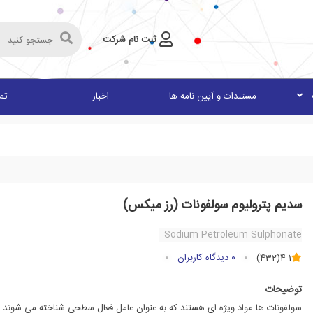
ثبت نام شرکت
مستندات و آیین نامه ها
اخبار
تما
سدیم پترولیوم سولفونات (رز میکس)
Sodium Petroleum Sulphonate
۰ دیدگاه کاربران
(432)
4.1
توضیحات
سولفونات ها مواد ویژه ای هستند که به عنوان عامل فعال سطحی شناخته می شوند 