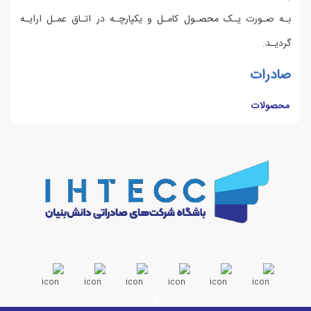
بـه صـورت یـک محصـول کامـل و یکپارچـه در اتـاق عمـل ارایـه
گردیـد.
صادرات
محصولات