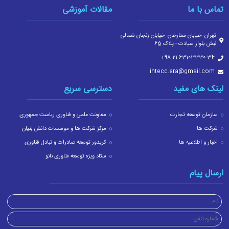
تماس با ما
مقالات آموزشی
تهران- خیابان ستارخان- خیابان زنجان شمالی-
نبش بلوار سیادت - پلاک 65
‎+98-21-63103330-34
ihtecc.era@gmail.com
لینک های مفید
دسترسی سریع
سازمان توسعه تجارت
معاونت علمی و فناوری ریاست جمهوری
شرکت ها
مرکز شرکت ها و موسسات دانش بنیان
اخبار و اطلاعیه ها
کریدور توسعه صادرات و تبادل فناوری
ستاد ویژه توسعه فناوری نانو
ارسال پیام