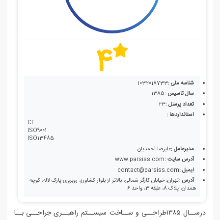
4
شناسه ملی :
1032018733
سال تاسیس :
1385
تعداد پرسنل :
23
استانداردها :
CE
ISO9001
ISO13485
مدیرعامل :
علیرضا احمدیان
آدرس سایت :
www.parsiss.com
ایمیل :
contact@parsiss.com
آدرس :
تهران، خیابان کارگر شمالی، بالاتر از بلوار کشاورز، روبروی پارک لاله، کوچه
همدان، پلاک 8، طبقه 3، واحد ۶
درســال ۱۳۸۵طراحــی و ســاخت سیســتم راهبــری جراحــی بــا