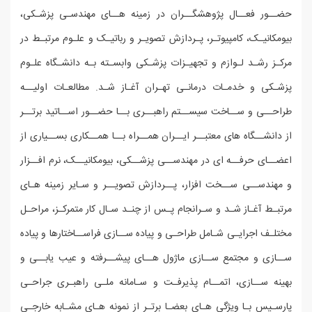
حضــور فعــال پژوهشگــران در زمینه هــای مهندسـی پزشـکی،
بیومکانیـک، کامپیوتـر، پـردازش تصویـر و رباتیـک و علـوم مرتبـط در
مرکـز رشـد لـوازم و تجهیـزات پزشـکی وابسـته بـه دانشـگاه علـوم
پزشـکی و خدمـات درمانـی تهـران آغـاز شـد. مطالعـات اولیــه
طراحــی و ســاخت سیســتم راهبــری بــا حضــور اســاتید برتــر
از دانشــگاه های معتبــر ایــران همــراه بــا همــکاری بســیاری از
اعضــای حرفــه ای در مهندســی پزشــکی، بیومکانیــک، نرم افــزار
و مهندســی ســخت افزار، پــردازش تصویــر و سـایر زمینه هـای
مرتبـط آغـاز شـد و سـرانجام پـس از چنـد سـال کار متمرکـز، مراحـل
مختلـف اجرایـی شـامل طراحـی و پیاده ســازی فراســاختارها و پیاده
ســازی و مجتمع ســازی ماژول هــای پیشــرفته و عیب یابــی و
بهینه ســازی، اتمــام پذیرفـت و سـامانه ملـی راهبـری جراحـی
پارسـیس بـا ویژگی هـای بعضـا برتـر از نمونه هـای مشـابه خارجـی