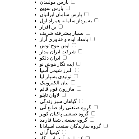
پارس مولیبدن
پارس سویچ
پارس سامان ایرانیان
به پرداز سامانه همراه اول
بن افزار
بسپار پیشرفته شریف
بامداد ایده و فناوری آراز
ایمن موج توس
شرکت ایران مدار
ایران دلکو
ایده نگار هوش نو
البرز شیمی آسیا
تولیدی بسپار لیا
نیان الکترونیک
مازرون فوم قائم
لاوان تابلو
گیاهان سبز زندگی
گروه صنعتی راد صانع آتی
گروه صنعتی پاکیان کویر
گروه صنعتی شفا فارمد
گروه سازندگان صنعت اسپادانا
کیمیا آران
کنترل فرآیند پاسارگاد