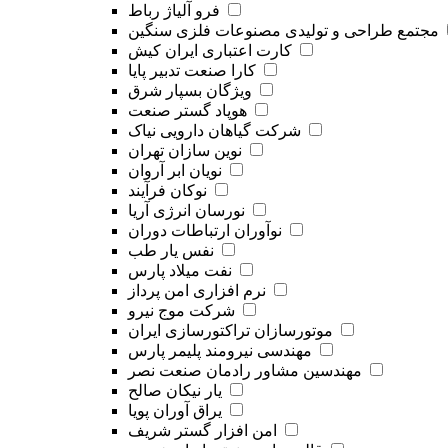
فرو آلیاژ رباط
مجتمع طراحی و تولیدی مصنوعات فلزی سنگین
کارت اعتباری ایران کیش
کارا صنعت تدبیر پایا
ویژگان بسپار شرق
هوپاد گستر صنعت
شرکت گیاهان دارویی نیاک
نوین سازان تهران
نویان ابر آروان
نوکان فرآیند
نورسان انرژی آریا
نوآوران ارتباطات دوران
نفس یار طب
نفت میلاد پارس
نرم افزاری امن پرداز
شرکت موج نیرو
موتورسازان تراکتورسازی ایران
مهندسی نیرومند پلیمر پارس
مهندسین مشاور رادمان صنعت نصر
یار نیکان صالح
یراق آوران پویا
امن افزار گستر شریف