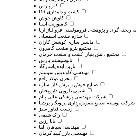
کلر پارس
کشت و دامداری فکا
کاوش جوش
کامپوزیت آسیا
ه ریخته گری و پژوهشی فرومولیبدن فروآلیاژ آریا
سازه صنعت اسمعیلی
ماشین سازی کوشش کاران
مجتمع پترو صنعت گامرون
مجتمع دانش بنیان کشت و صنعت خرمان
نانوسیستم پارس
نارین ایده پاسارگاد
مهندسی کاوندیش سیستم
مخزن فولاد رافع
صنایع جوش و برش کارا سازه
شیمی دارویی داروپخش
شرکت مهندسی پزشکی عالی پیام
شرکت توسعه صنایع تصویربرداری پرتونگار پرشیا
زیست فناور سبز
راک شیمی
پایا رزین
مهندسی سپاهان القا
مهندسی بازر کلید کرمان