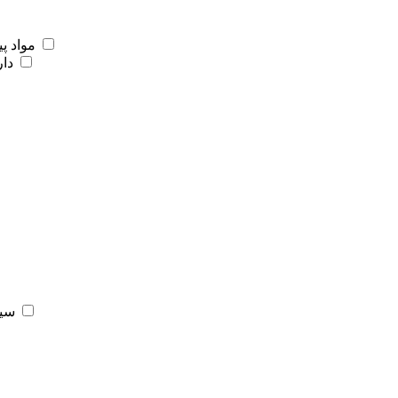
مواد پ
دار
سیس