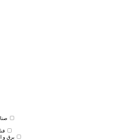
صنای
فنا
برق و ا