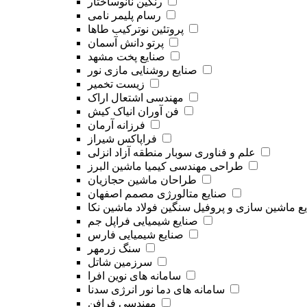
رنگین نانوساختار
رسام پلیمر نامی
پروتئین نوترکیب طاها
پرتو دانش آسمان
صنایع پخت مشهد
صنایع روشنایی مازی نور
زیست تخمیر
مهندسی اشتعال اراک
فن آوران انیاک کیش
فرزانه آرمان
فراپاکس شیراز
علم و فناوری سوبار منطقه آزاد انزلی
طراحی مهندسی کیمیا ماشین البرز
طراحان ماشین حجازیان
صنایع متالورژی مصمم اصفهان
ع ماشین سازی و پروفیل سنگین فولاد ماشین نکا
صنایع شیمیایی فراپل جم
صنایع شیمیایی فارس
سنگ زرمهر
سرزمین شاتل
سامانه های نوین افرا
سامانه‌ های دما نور انرژی سدنا
مهندسی فرافن