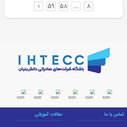
›
59
58
...
8
تماس با ما
مقالات آموزشی