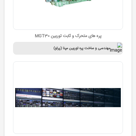
پره های متحرک و ثابت توربین MGT30
مهندسی و ساخت پره توربین مپنا (پرتو)