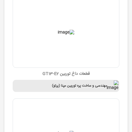
قطعات داغ توربین GT13-E2
مهندسی و ساخت پره توربین مپنا (پرتو)