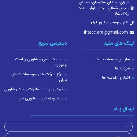
تهران- خیابان ستارخان- خیابان
زنجان شمالی- نبش بلوار سیادت -
پلاک 65
‎+98-21-63103330-34
ihtecc.era@gmail.com
لینک های مفید
دسترسی سریع
سازمان توسعه تجارت
معاونت علمی و فناوری ریاست
جمهوری
شرکت ها
مرکز شرکت ها و موسسات دانش
اخبار و اطلاعیه ها
بنیان
کریدور توسعه صادرات و تبادل فناوری
ستاد ویژه توسعه فناوری نانو
ارسال پیام