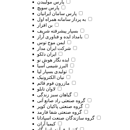
پارس مولیبدن
پارس سویچ
پارس سامان ایرانیان
به پرداز سامانه همراه اول
بن افزار
بسپار پیشرفته شریف
بامداد ایده و فناوری آراز
ایمن موج توس
شرکت ایران مدار
ایران دلکو
ایده نگار هوش نو
البرز شیمی آسیا
تولیدی بسپار لیا
نیان الکترونیک
مازرون فوم قائم
لاوان تابلو
گیاهان سبز زندگی
گروه صنعتی راد صانع آتی
گروه صنعتی پاکیان کویر
گروه صنعتی شفا فارمد
گروه سازندگان صنعت اسپادانا
کیمیا آران
کنترل فرآیند پاسارگاد