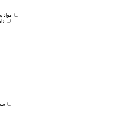
مواد پ
دار
سیس