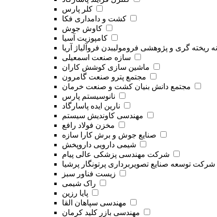
کلر پارس
کشت و دامداری فکا
کاوش جوش
کامپوزیت آسیا
ه ریخته گری و پژوهشی فرومولیبدن فروآلیاژ آریا
سازه صنعت اسمعیلی
ماشین سازی کوشش کاران
مجتمع پترو صنعت گامرون
مجتمع دانش بنیان کشت و صنعت خرمان
نانوسیستم پارس
نارین ایده پاسارگاد
مهندسی کاوندیش سیستم
مخزن فولاد رافع
صنایع جوش و برش کارا سازه
شیمی دارویی داروپخش
شرکت مهندسی پزشکی عالی پیام
شرکت توسعه صنایع تصویربرداری پرتونگار پرشیا
زیست فناور سبز
راک شیمی
پایا رزین
مهندسی سپاهان القا
مهندسی بازر کلید کرمان