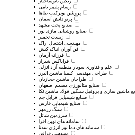
رنگین نانوساختار
رسام پلیمر نامی
پروتئین نوترکیب طاها
پرتو دانش آسمان
صنایع پخت مشهد
صنایع روشنایی مازی نور
زیست تخمیر
مهندسی اشتعال اراک
فن آوران انیاک کیش
فرزانه آرمان
فراپاکس شیراز
علم و فناوری سوبار منطقه آزاد انزلی
طراحی مهندسی کیمیا ماشین البرز
طراحان ماشین حجازیان
صنایع متالورژی مصمم اصفهان
ع ماشین سازی و پروفیل سنگین فولاد ماشین نکا
صنایع شیمیایی فراپل جم
صنایع شیمیایی فارس
سنگ زرمهر
سرزمین شاتل
سامانه های نوین افرا
سامانه‌ های دما نور انرژی سدنا
مهندسی فرافن