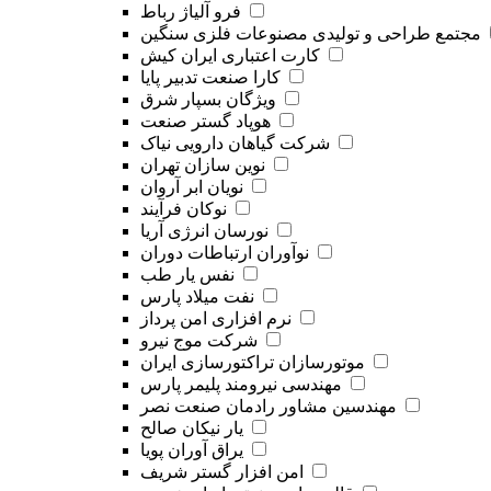
فرو آلیاژ رباط
مجتمع طراحی و تولیدی مصنوعات فلزی سنگین
کارت اعتباری ایران کیش
کارا صنعت تدبیر پایا
ویژگان بسپار شرق
هوپاد گستر صنعت
شرکت گیاهان دارویی نیاک
نوین سازان تهران
نویان ابر آروان
نوکان فرآیند
نورسان انرژی آریا
نوآوران ارتباطات دوران
نفس یار طب
نفت میلاد پارس
نرم افزاری امن پرداز
شرکت موج نیرو
موتورسازان تراکتورسازی ایران
مهندسی نیرومند پلیمر پارس
مهندسین مشاور رادمان صنعت نصر
یار نیکان صالح
یراق آوران پویا
امن افزار گستر شریف