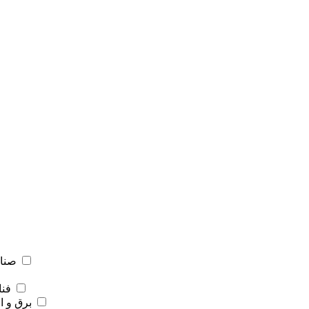
صنای
فنا
برق و ا