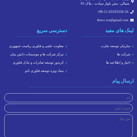
شمالی- نبش بلوار سیادت - پلاک 65
‎+98-21-63103330-34
ihtecc.era@gmail.com
لینک های مفید
دسترسی سریع
سازمان توسعه تجارت
معاونت علمی و فناوری ریاست جمهوری
شرکت ها
مرکز شرکت ها و موسسات دانش بنیان
اخبار و اطلاعیه ها
کریدور توسعه صادرات و تبادل فناوری
ستاد ویژه توسعه فناوری نانو
ارسال پیام